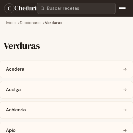
Buscar recetas
Chefuri
C
Inicio
Diccionario
Verduras
Verduras
Acedera
→
Acelga
→
Achicoria
→
Apio
→