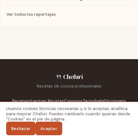
Ver todos los reportajes
🍴
Chefuri
Recetas de cocina profesionales
Recetas
Vuestras Recetas
Consejos
Tecnología
Diccionario
Privacidad y cookies
Usamos cookies técnicas necesarias y, si lo aceptas, analítica
Escuelas
Reportajes
Recetarios
para mejorar Chefuri. Puedes cambiarlo cuando quieras desde
"Cookies" en el pie de página.
Blog externo
Recetas Dela
Aviso legal
Privacidad
Cookies
Rechazar
Aceptar