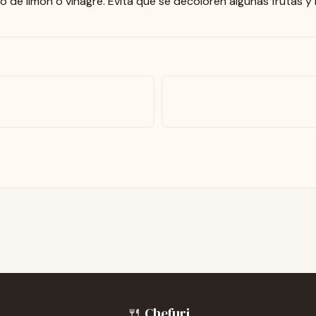
o de limón o vinagre. Evita que se decoloren algunas frutas y 
🍴
Chefuri