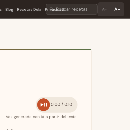
Buscar recetas
A+
A-
s
Blog
Recetas Dela
Privacidad
0:00 / 0:10
Voz generada con IA a partir del texto.