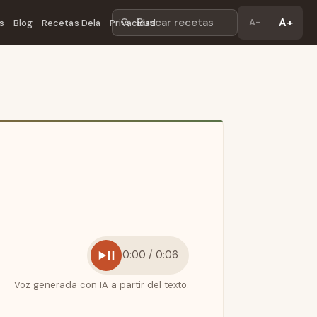
Buscar recetas
A+
A-
s
Blog
Recetas Dela
Privacidad
0:00 / 0:06
Voz generada con IA a partir del texto.