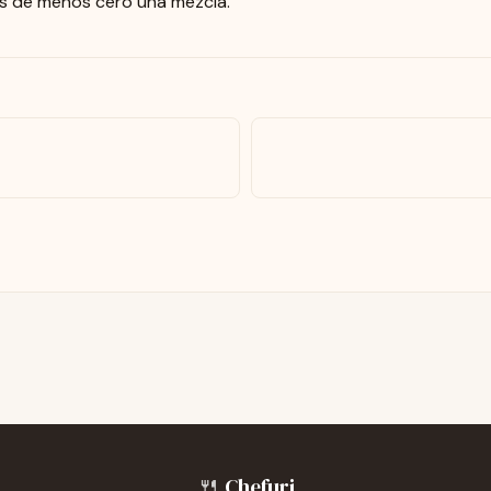
s de menos cero una mezcla.
🍴
Chefuri