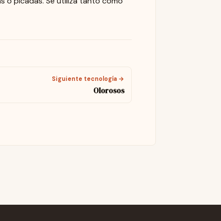
 o picadas. Se utiliza tanto como
Siguiente tecnología →
Olorosos