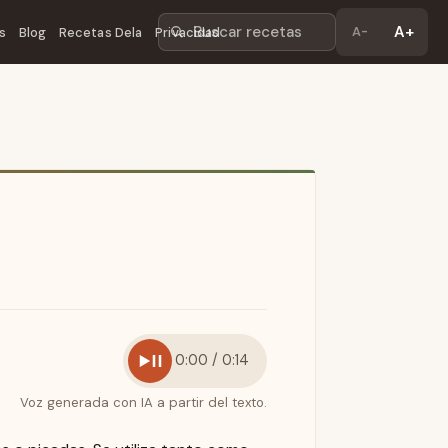
Buscar recetas
A+
A-
s
Blog
Recetas Dela
Privacidad
0:00 / 0:14
Voz generada con IA a partir del texto.