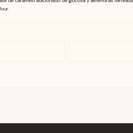
se de caramelo adicionado de glucosa y almendras fileteadas
four.