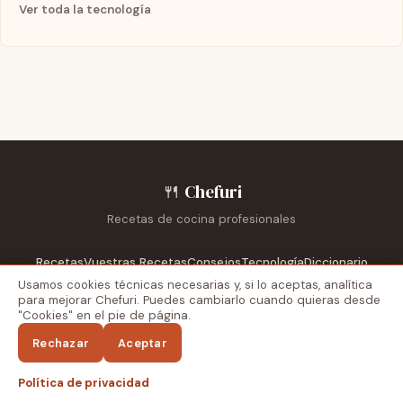
Ver toda la tecnología
🍴
Chefuri
Recetas de cocina profesionales
Recetas
Vuestras Recetas
Consejos
Tecnología
Diccionario
Usamos cookies técnicas necesarias y, si lo aceptas, analítica
Escuelas
Reportajes
Recetarios
para mejorar Chefuri. Puedes cambiarlo cuando quieras desde
"Cookies" en el pie de página.
Blog externo
Recetas Dela
Aviso legal
Privacidad
Cookies
Rechazar
Aceptar
↑
Política de privacidad
© 2026 Chefuri. Todos los derechos reservados.