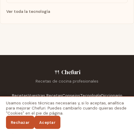
Ver toda la tecnología
🍴
Chefuri
Recetas de cocina profesionales
Recetas
Vuestras Recetas
Consejos
Tecnología
Diccionario
Privacidad y cookies
Usamos cookies técnicas necesarias y, si lo aceptas, analítica
Escuelas
Reportajes
Recetarios
para mejorar Chefuri. Puedes cambiarlo cuando quieras desde
"Cookies" en el pie de página.
Blog externo
Recetas Dela
Aviso legal
Privacidad
Cookies
Rechazar
Aceptar