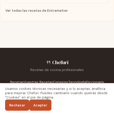
Ver todas las recetas de Entremetier
🍴
Chefuri
Recetas de cocina profesionales
Recetas
Vuestras Recetas
Consejos
Tecnología
Diccionario
Escuelas
Reportajes
Recetarios
Usamos cookies técnicas necesarias y, si lo aceptas, analítica
para mejorar Chefuri. Puedes cambiarlo cuando quieras desde
"Cookies" en el pie de página.
Blog externo
Recetas Dela
Aviso legal
Privacidad
Cookies
Rechazar
Aceptar