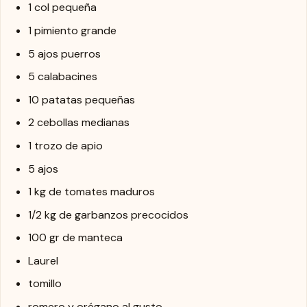
1 col pequeña
1 pimiento grande
5 ajos puerros
5 calabacines
10 patatas pequeñas
2 cebollas medianas
1 trozo de apio
5 ajos
1 kg de tomates maduros
1/2 kg de garbanzos precocidos
100 gr de manteca
Laurel
tomillo
romero y orégano al gusto