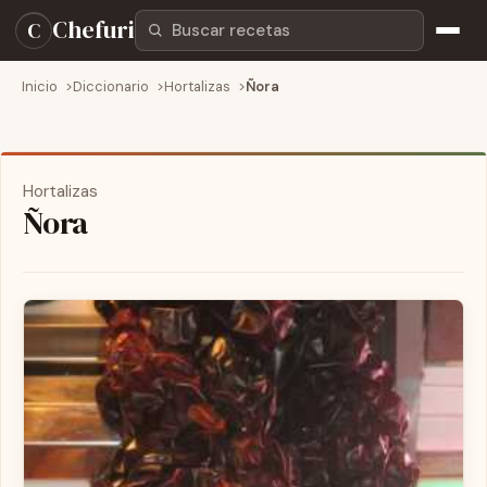
Buscar recetas
Chefuri
C
Inicio
Diccionario
Hortalizas
Ñora
Hortalizas
Ñora