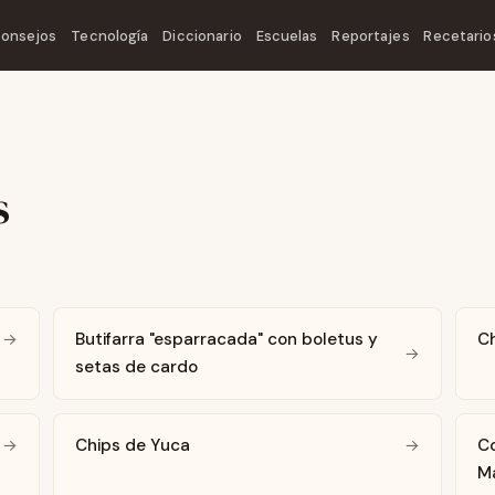
onsejos
Tecnología
Diccionario
Escuelas
Reportajes
Recetario
s
Butifarra "esparracada" con boletus y
Ch
→
→
setas de cardo
Chips de Yuca
Co
→
→
M