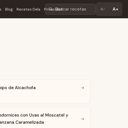
Buscar recetas
A+
A-
s
Blog
Recetas Dela
Privacidad
ips de Alcachofa
→
dornices con Uvas al Moscatel y
→
anzana Caramelizada