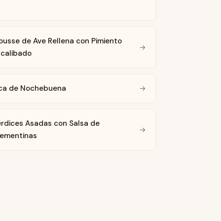
usse de Ave Rellena con Pimiento
→
scalibado
ca de Nochebuena
→
rdices Asadas con Salsa de
→
lementinas