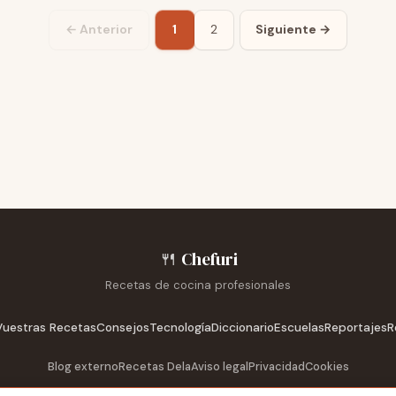
← Anterior
1
2
Siguiente →
🍴
Chefuri
Recetas de cocina profesionales
Vuestras Recetas
Consejos
Tecnología
Diccionario
Escuelas
Reportajes
R
Blog externo
Recetas Dela
Aviso legal
Privacidad
Cookies