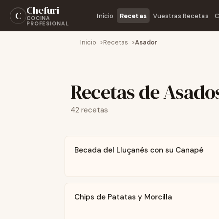
Chefuri
C
Inicio
Recetas
Vuestras Recetas
C
COCINA
PROFESIONAL
Inicio
Recetas
Asador
Recetas de Asado
42 recetas
Becada del Lluçanés con su Canapé
Chips de Patatas y Morcilla