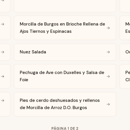
Morcilla de Burgos en Brioche Rellena de
Mo
→
→
Ajos Tiernos y Espinacas
E
Nuez Salada
O
→
→
Pechuga de Ave con Duxelles y Salsa de
Pe
→
→
Foie
C
Pies de cerdo deshuesados y rellenos
→
→
de Morcilla de Arroz D.O. Burgos
PÁGINA 1 DE 2