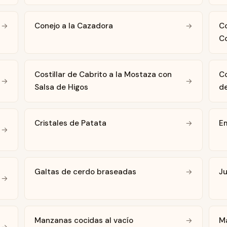
Conejo a la Cazadora
Co
→
→
Co
Costillar de Cabrito a la Mostaza con
Co
→
→
Salsa de Higos
de
s
Cristales de Patata
E
→
→
Galtas de cerdo braseadas
Ju
→
→
Manzanas cocidas al vacío
M
→
→