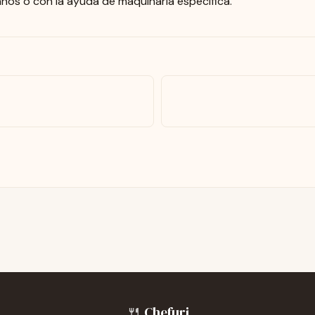
nos o con la ayuda de maquinaria específica.
🍴
Chefuri