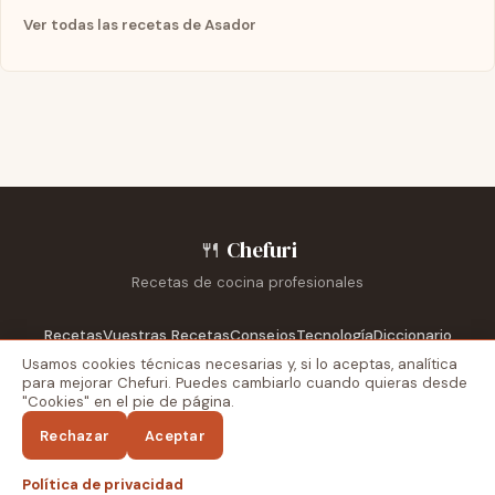
Ver todas las recetas de Asador
🍴
Chefuri
Recetas de cocina profesionales
Recetas
Vuestras Recetas
Consejos
Tecnología
Diccionario
Escuelas
Reportajes
Recetarios
Usamos cookies técnicas necesarias y, si lo aceptas, analítica
para mejorar Chefuri. Puedes cambiarlo cuando quieras desde
"Cookies" en el pie de página.
Blog externo
Recetas Dela
Aviso legal
Privacidad
Cookies
Rechazar
Aceptar
↑
Política de privacidad
© 2026 Chefuri. Todos los derechos reservados.