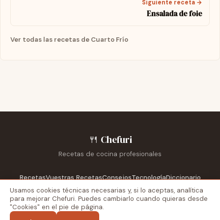
Siguiente receta →
Ensalada de foie
Ver todas las recetas de Cuarto Frío
🍴
Chefuri
Recetas de cocina profesionales
Recetas
Vuestras Recetas
Consejos
Tecnología
Diccionario
Escuelas
Reportajes
Recetarios
Usamos cookies técnicas necesarias y, si lo aceptas, analítica
para mejorar Chefuri. Puedes cambiarlo cuando quieras desde
"Cookies" en el pie de página.
Blog externo
Recetas Dela
Aviso legal
Privacidad
Cookies