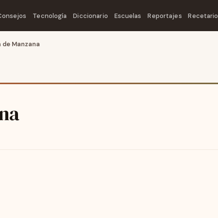
Consejos
Tecnología
Diccionario
Escuelas
Reportajes
Recetari
a de Manzana
ana