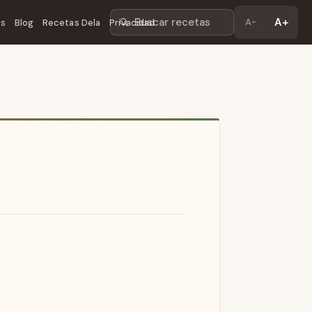
Buscar recetas
A+
A-
os
Blog
Recetas Dela
Privacidad