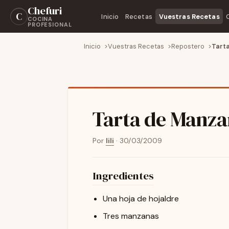
Chefuri
C
Inicio
Recetas
Vuestras Recetas
COCINA
PROFESIONAL
Inicio
Vuestras Recetas
Repostero
Tart
Tarta de Manz
Por
lili
·
30/03/2009
Ingredientes
Una hoja de hojaldre
Tres manzanas