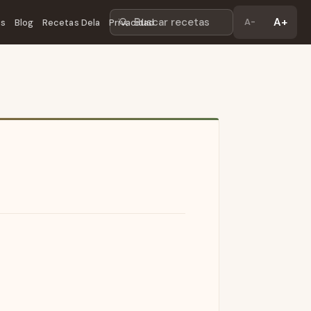
Buscar recetas
A+
A-
os
Blog
Recetas Dela
Privacidad