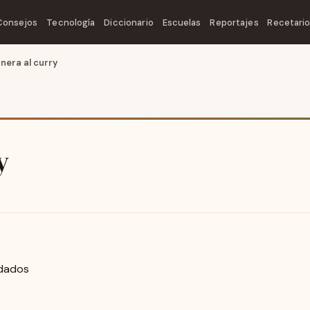
Consejos
Tecnología
Diccionario
Escuelas
Reportajes
Recetari
nera al curry
y
 dados