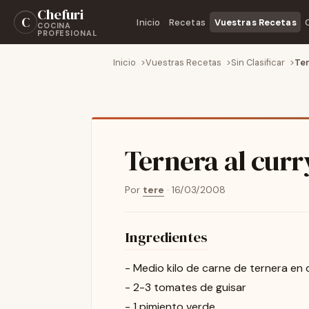
Chefuri
C
Inicio
Recetas
Vuestras Recetas
COCINA
PROFESIONAL
Inicio
Vuestras Recetas
Sin Clasificar
Ter
Ternera al curr
Por
tere
·
16/03/2008
Ingredientes
- Medio kilo de carne de ternera en
- 2-3 tomates de guisar
- 1 pimiento verde