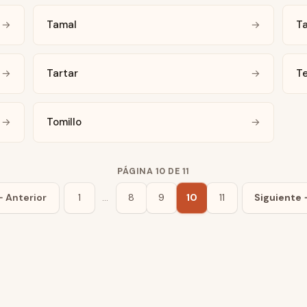
Tamal
T
→
→
Tartar
T
→
→
Tomillo
→
→
PÁGINA 10 DE 11
 Anterior
1
…
8
9
10
11
Siguiente