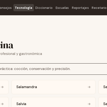
onsejos
Tecnología
Diccionario
Escuelas
Reportajes
Recetario
cina
ofesional y gastronómica
áctica: cocción, conservación y precisión.
Salamandra
Sa
→
→
Salvia
S
→
→