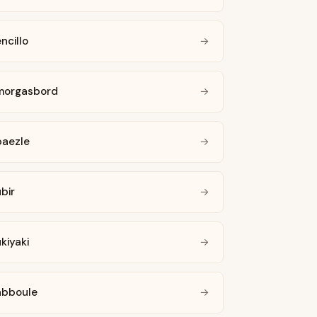
ncillo
→
morgasbord
→
paezle
→
bir
→
kiyaki
→
abboule
→