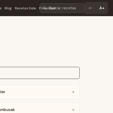
Buscar recetas
A+
A-
s
Blog
Recetas Dela
Privacidad
lar
→
ambusak
→