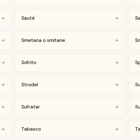
Sauté
Se
→
→
Smetana o smitane
S
→
→
Sofrito
S
→
→
Strudel
Su
→
→
Sufratar
Su
→
→
Tabasco
T
→
→