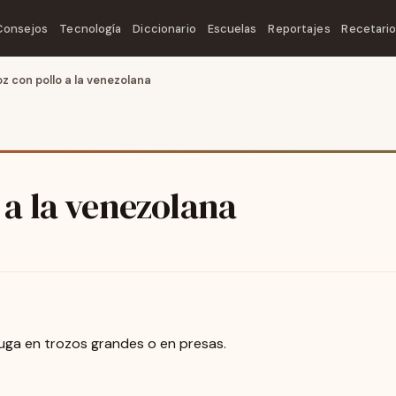
Consejos
Tecnología
Diccionario
Escuelas
Reportajes
Recetari
z con pollo a la venezolana
 a la venezolana
huga en trozos grandes o en presas.