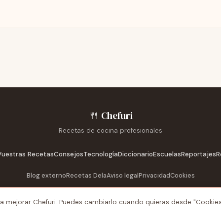
🍴
Chefuri
Recetas de cocina profesionales
Vuestras Recetas
Consejos
Tecnología
Diccionario
Escuelas
Reportajes
R
Blog externo
Recetas Dela
Aviso legal
Privacidad
Cookies
ara mejorar Chefuri. Puedes cambiarlo cuando quieras desde "Cookies
© 2026 Chefuri. Todos los derechos reservados.