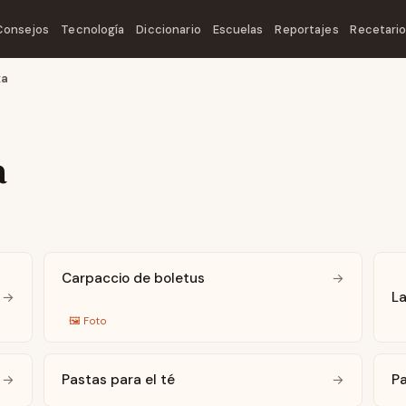
Consejos
Tecnología
Diccionario
Escuelas
Reportajes
Recetari
xa
a
Carpaccio de boletus
→
L
→
🖼️
Foto
Pastas para el té
P
→
→