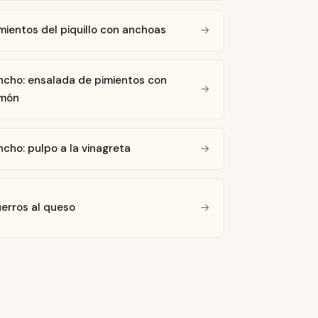
mientos del piquillo con anchoas
→
ncho: ensalada de pimientos con
→
amón
ncho: pulpo a la vinagreta
→
erros al queso
→