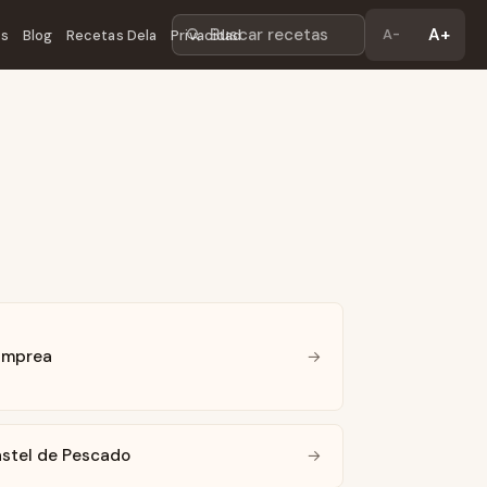
Buscar recetas
A+
A-
os
Blog
Recetas Dela
Privacidad
amprea
→
astel de Pescado
→