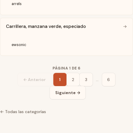
arrels
Carrillera, manzana verde, especiado
→
ewsonic
PÁGINA 1 DE 6
← Anterior
1
2
3
…
6
Siguiente →
← Todas las categorías