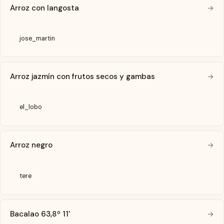
Arroz con langosta
→
jose_martin
Arroz jazmín con frutos secos y gambas
→
el_lobo
Arroz negro
→
tere
Bacalao 63,8º 11'
→